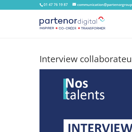
01 47 76 19 87
communication@partenorgroup
Interview collaborateu