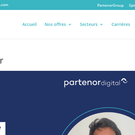
.com
PartenorGroup
Spi
Accueil
Nos offres
Secteurs
Carrières
r