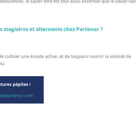
essionnel, le savoir-être est tout aussi essentiel que le savoir-fair
s stagiaires et alternants chez Partenor ?
de cultiver une écoute active, et de toujours nourrir la volonté de
nu.
tures pépites !
t@partenor.com