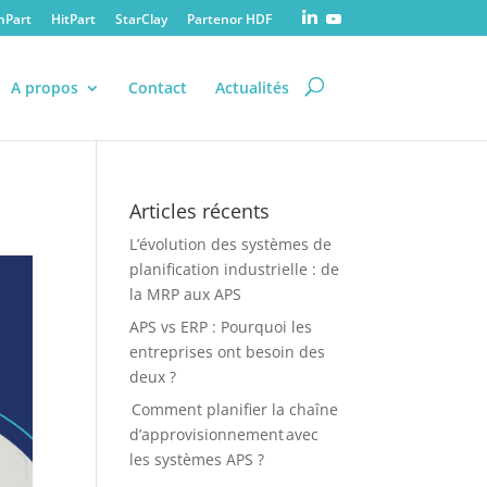
nPart
HitPart
StarClay
Partenor HDF
A propos
Contact
Actualités
Articles récents
L’évolution des systèmes de
planification industrielle : de
la MRP aux APS
APS vs ERP : Pourquoi les
entreprises ont besoin des
deux ?
Comment planifier la chaîne
d’approvisionnement avec
les systèmes APS ?