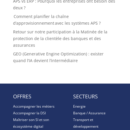
APS vs ERP : Pourquoi les entreprises ont besoin des
deux ?
Comment planifier la chaîne
d’approvisionnement avec les systèmes APS ?
Retour sur notre participation à la Matinée de la
protection de la clientèle des banques et des
assurances
GEO (Generative Engine Optimization) : exister
quand l’IA devient l’intermédiaire
OFFRES
SECTEURS
Accompagner les métiers
Energie
Accompagner la DSI
Banque / Assurance
Maîtriser son SI et son
Transport et
écosystème digital
développement