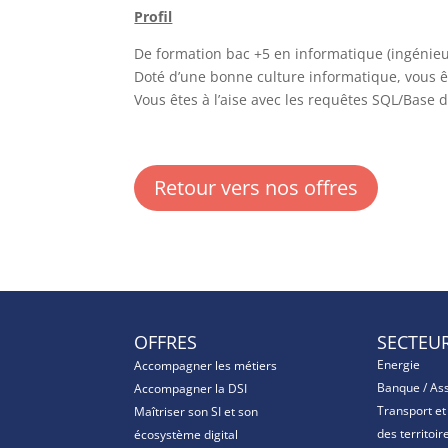
Profil
De formation bac +5 en informatique (ingénieur
Doté d’une bonne culture informatique, vous êt
Vous êtes à l’aise avec les requêtes SQL/Base
Retour vers nos offres
OFFRES
SECTEU
Energie
Accompagner les métiers
Banque / As
Accompagner la DSI
Transport e
Maîtriser son SI et son
des territoir
écosystème digital