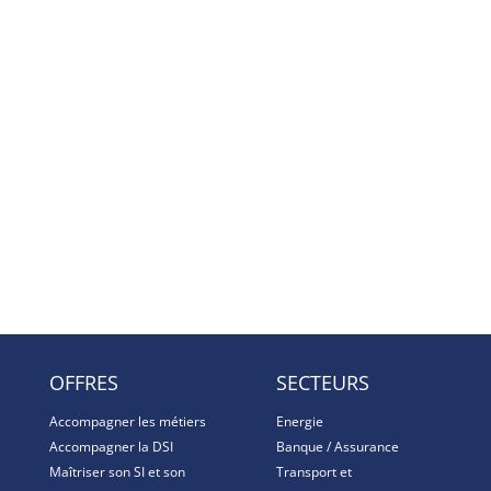
OFFRES
SECTEURS
Accompagner les métiers
Energie
Accompagner la DSI
Banque / Assurance
Maîtriser son SI et son
Transport et